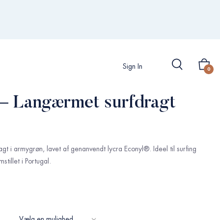
Sign In
0
i – Langærmet surfdragt
gt i armygrøn, lavet af genanvendt lycra Econyl®. Ideel til surfing
tillet i Portugal.