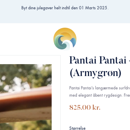
Byt dine julegaver helt indtil den 01 Marts 2025.
Pantai Panta
(Armygrøn)
Pantai Pantai’s langærmede surfdra
med elegant åbent rygdesign. Frems
825.00
kr.
Størrelse