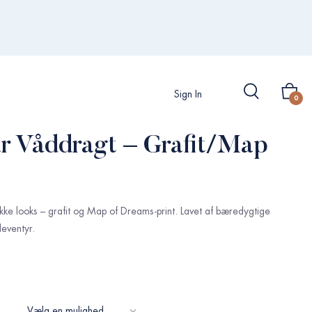
Sign In
0
r Våddragt – Grafit/Map
ke looks – grafit og Map of Dreams-print. Lavet af bæredygtige
deventyr.