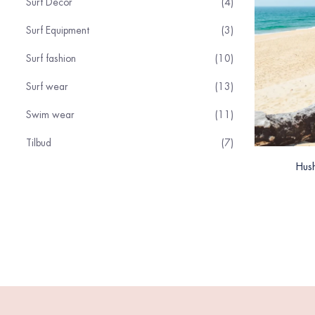
Surf Decor
4
Surf Equipment
3
Surf fashion
10
Surf wear
13
Swim wear
11
Tilbud
7
Hush