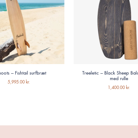
oots – Fishtail surfbræt
Treeletic – Black Sheep Ba
med rulle
5,995.00
kr.
1,400.00
kr.