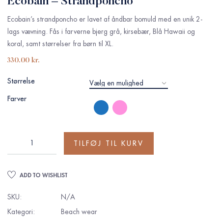
Ecobain – Strandponcho
Ecobain’s strandponcho er lavet af åndbar bomuld med en unik 2-
lags vævning. Fås i farverne bjerg grå, kirsebær, Blå Hawaii og
koral, samt størrelser fra børn til XL.
330.00
kr.
Størrelse
Farver
TILFØJ TIL KURV
ADD TO WISHLIST
SKU:
N/A
Kategori:
Beach wear