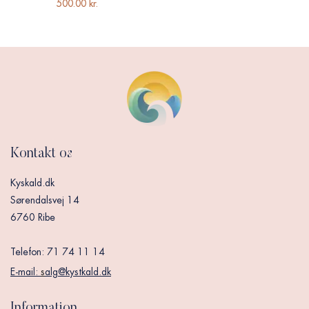
500.00
kr.
Kontakt os
Kyskald.dk
Sørendalsvej 14
6760 Ribe
Telefon: 71 74 11 14
E-mail:
s
alg@kystkald.dk
Information