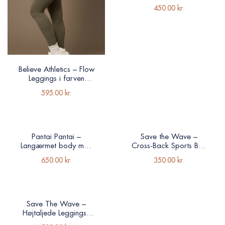
Hunter
450.00
kr.
Believe Athletics – Flow
Leggings i farven
Hunter
595.00
kr.
Pantai Pantai –
Save the Wave –
Langærmet body med
Cross-Back Sports Bh i
åbent rygdesign
Turtle Green
650.00
kr.
350.00
kr.
Save The Wave –
Højtaljede Leggings i
Turtle Green